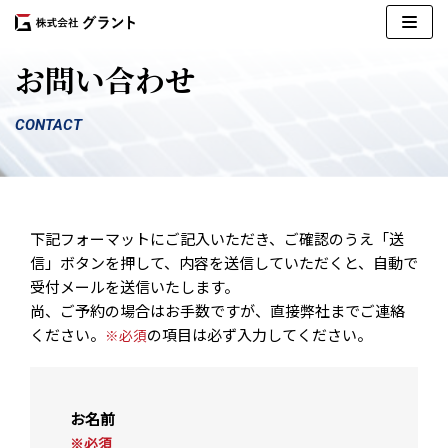
コ
お問い合わせ
ン
テ
ン
CONTACT
ツ
へ
ス
キ
下記フォーマットにご記入いただき、ご確認のうえ「送
ッ
信」ボタンを押して、内容を送信していただくと、自動で
プ
受付メールを送信いたします。
尚、ご予約の場合はお手数ですが、直接弊社までご連絡
ください。
の項目は必ず入力してください。
※必須
お名前
※必須