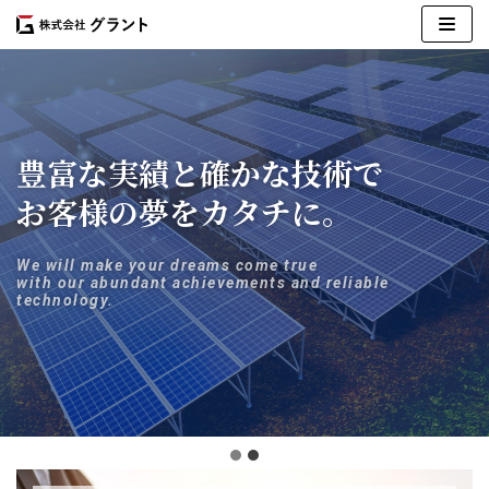
コ
ン
テ
ン
豊富な実績と確かな技術で
ツ
へ
お客様の夢をカタチに。
ス
キ
ッ
We will make your dreams come true
with our abundant achievements and reliable
プ
technology.